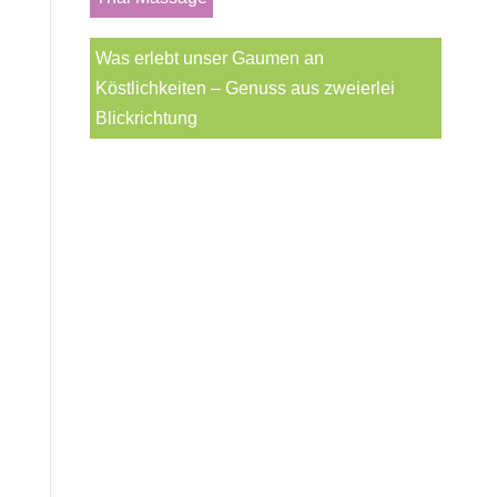
Was erlebt unser Gaumen an
Köstlichkeiten – Genuss aus zweierlei
Blickrichtung
Erlebe das faszinierende Abenteuer von Muse
Thaiwellness im Blog "NEXUS". Tauche ein
in eine Welt voller Thaimassage, einzigartiger
Genüsse und lebendiger Farben. Entdecke
die Geheimnisse einer jahrhundertealten
Tradition, inspirierende Geschichten und